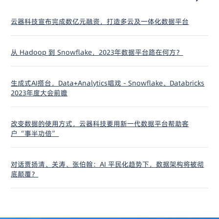
云器科技宣布完成数亿元融资，打造多云及一体化数据平台
从 Hadoop 到 Snowflake，2023年数据平台路在何方？
生成式AI搭台，Data+Analytics唱戏 - Snowflake、Databricks
2023年度大会前瞻
改变数据的使用方式，云器科技要用新一代数据平台帮助客
户“事半功倍”
对话贾扬清、关涛、张伯翰：AI 平民化趋势下，数据架构将被彻
底颠覆？