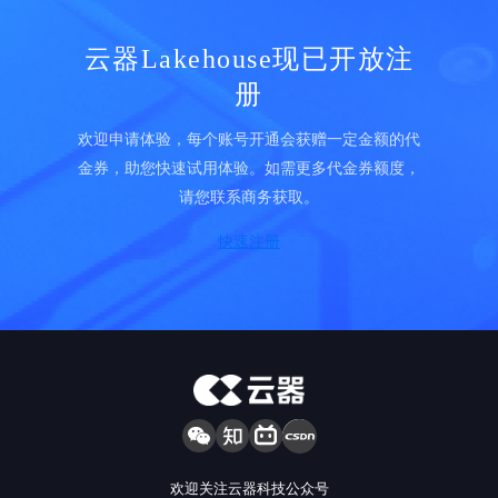
云器Lakehouse现已开放注
册
欢迎申请体验，每个账号开通会获赠一定金额的代
金券，助您快速试用体验。如需更多代金券额度，
请您联系商务获取。
快速注册
欢迎关注云器科技公众号