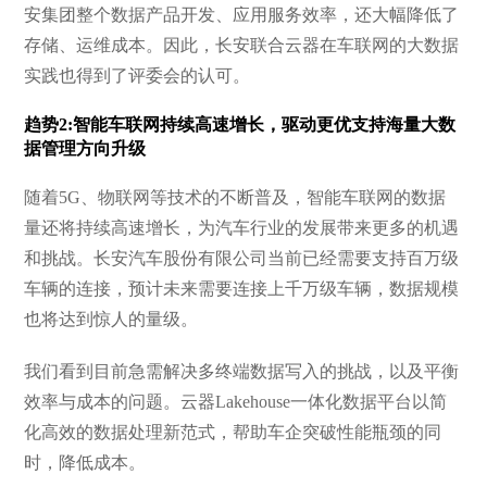
安集团整个数据产品开发、应用服务效率，还大幅降低了
存储、运维成本。因此，长安联合云器在车联网的大数据
实践也得到了评委会的认可。
趋势2:智能车联网持续高速增长，驱动更优支持海量大数
据管理方向升级
随着5G、物联网等技术的不断普及，智能车联网的数据
量还将持续高速增长，为汽车行业的发展带来更多的机遇
和挑战。长安汽车股份有限公司当前已经需要支持百万级
车辆的连接，预计未来需要连接上千万级车辆，数据规模
也将达到惊人的量级。
我们看到目前急需解决多终端数据写入的挑战，以及平衡
效率与成本的问题。云器Lakehouse一体化数据平台以简
化高效的数据处理新范式，帮助车企突破性能瓶颈的同
时，降低成本。