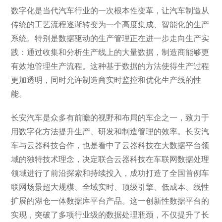
数字化是当代汽车行业的一次根本性变革，让汽车制造从
传统的工艺流程逐渐转变为一个高度集成、智能化的生产
系统。特别是数据驱动的生产管理正在进一步走向生产实
践：通过收集和分析生产线上的大量数据，制造商能够更
有效地管理生产流程。这种基于数据的方法使得生产过程
更加透明，同时允许制造商实时监控和优化生产线的性
能。
长安汽车是众多有前瞻的视野和布局的车企之一，致力于
用数字化方法提升生产、研发和制造管理的效率。长安汽
车与云器科技合作，也是看中了云器科技在大数据平台领
域的独特技术理念，决定联合云器科技在车联网数据处理
领域进行了前沿探索和持续投入，成功打造了全国首例车
联网场景超大规模、全域实时、顶级引擎、低成本、线性
扩展的湖仓一体数据库平台产品。这一创新性数据平台的
实现，突破了多项行业级的数据处理瓶颈，不仅提升了长