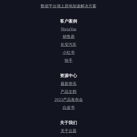
数据平台湖上原地加速解决方案
客户案例
NinjaVan
销售易
长安汽车
小红书
快手
资源中心
最新资讯
产品文档
2023产品发布会
白皮书
关于我们
关于云器