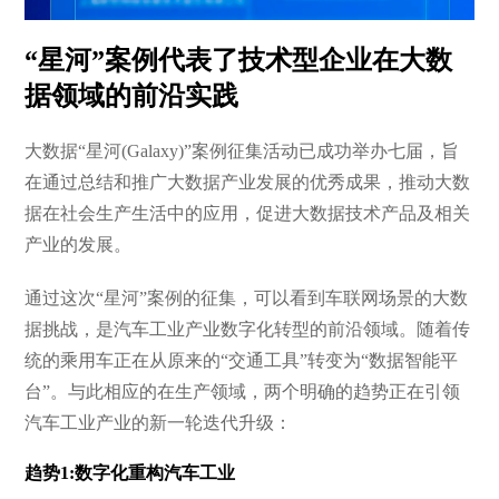
“星河”案例代表了技术型企业在大数
据领域的前沿实践
大数据“星河(Galaxy)”案例征集活动已成功举办七届，旨
在通过总结和推广大数据产业发展的优秀成果，推动大数
据在社会生产生活中的应用，促进大数据技术产品及相关
产业的发展。
通过这次“星河”案例的征集，可以看到车联网场景的大数
据挑战，是汽车工业产业数字化转型的前沿领域。随着传
统的乘用车正在从原来的“交通工具”转变为“数据智能平
台”。与此相应的在生产领域，两个明确的趋势正在引领
汽车工业产业的新一轮迭代升级：
趋势1:数字化重构汽车工业