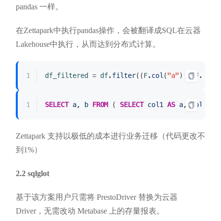
pandas 一样。
在Zettapark中执行pandas操作，会被翻译成SQL在云器
Lakehouse中执行，从而达到分布式计算。
1
df_filtered
 = 
df
.
filter
((
F
.
col
(
"a"
) + 
F
.
col
(
df_filtered = df.filter((F.col("a") + F.col("b")) < 10)
1
SELECT
a
, 
b
FROM
 ( 
SELECT
col1
AS
a
, 
col2
AS
SELECT a, b FROM ( SELECT col1 AS a, col2 AS b FROM VA
Zettapark 支持以极低的成本进行业务迁移（代码更改不
到1%）
2.2 sqlglot
基于该方案用户只需将 PrestoDriver 替换为云器
Driver，无需改动 Metabase 上的存量报表。