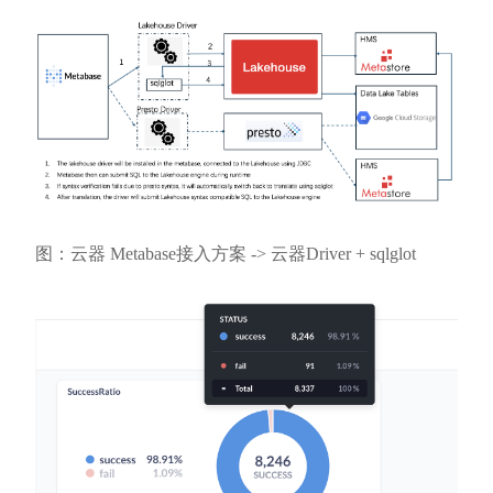
图：云器 Metabase接入方案 -> 云器Driver + sqlglot