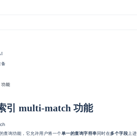
AI
准备
ch 功能
引 multi-match 功能
tch
ch
的查询功能，它允许用户将一个
单一的查询字符串
同时在
多个字段
上进