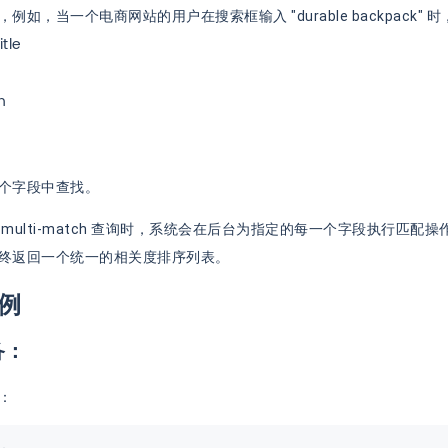
例如，当一个电商网站的用户在搜索框输入 "durable backpack"
tle
tle
、
n
n
多个字段中查找。
 multi-match 查询时，系统会在后台为指定的每一个字段执行匹
终返回一个统一的相关度排序列表。
例
备：
：