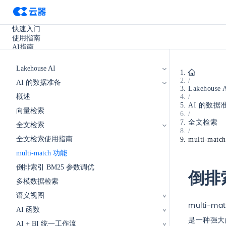
快速入门
使用指南
AI指南
SQL参考手册
开发手册
Lakehouse AI
实践教程
/
AI 的数据准备
使用场景
Lakehouse 
产品更新
概述
/
其它
AI 的数据
向量检索
/
全文检索
全文检索
/
全文检索使用指南
multi-mat
multi-match 功能
倒排索引 BM25 参数调优
倒排索
多模数据检索
语义视图
multi-ma
AI 函数
multi-mat
是一种强大
AI + BI 统一工作流