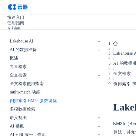
快速入门
使用指南
AI指南
SQL参考手册
开发手册
Lakehouse AI
实践教程
/
AI 的数据准备
使用场景
Lakehouse 
产品更新
概述
/
其它
AI 的数据
向量检索
/
全文检索
全文检索
/
全文检索使用指南
倒排索引 B
multi-match 功能
倒排索引 BM25 参数调优
Lak
多模数据检索
语义视图
BM25（B
AI 函数
算法，并允
AI + BI 统一工作流