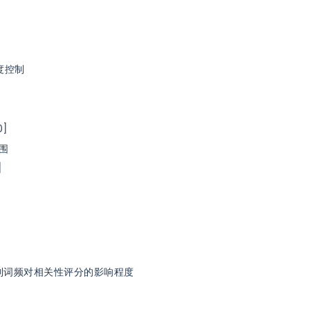
度控制
:
0]
围
]
控制词频对相关性评分的影响程度