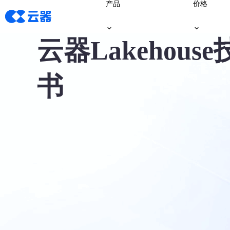
产品
价格
云器Lakehous
书