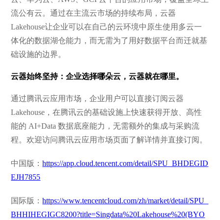
流公有云。通过在主流云市场的持续布局，云器
Lakehouse让企业可以在自己的云环境中原生使用多云一
体化的数据湖仓能力，而无需为了用好数据平台而迁就基
础设施的边界。
云器始终坚持：企业选择哪朵云，云器就在哪里。
通过腾讯云应用市场，企业用户可以直接订阅云器
Lakehouse，在腾讯云的基础设施上快速获得开放、高性
能的 AI+Data 数据底座能力，无需额外的集成与采购流
程。欢迎访问腾讯云应用市场页面了解详情并直接订阅。
中国版：
https://app.cloud.tencent.com/detail/SPU_BHDEGID
EJH7855
国际版：
https://www.tencentcloud.com/zh/market/detail/SPU_
BHHIHEGIGC8200?title=Singdata%20Lakehouse%20(BYO