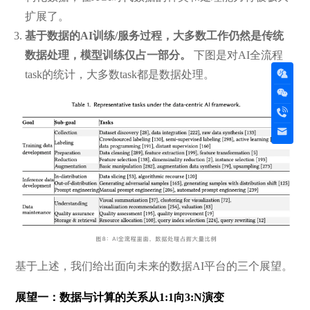
扩展了。
基于数据的AI训练/服务过程，大多数工作仍然是传统
数据处理，模型训练仅占一部分。
下图是对AI全流程
task的统计，大多数task都是数据处理。
基于上述，我们给出面向未来的数据AI平台的三个展望。
展望一：数据与计算的关系从1:1向3:N演变