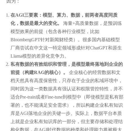
因为：
在AGI三要素：模型、算力、数据，前两者高度同质
化，数据是最大的变化。
海量+高质量数据，是预训练
模型效果的前提（包含各种行业模型，比如
BloombergGPT针对新闻财经类）。很多国内基础模型
厂商尝试在中文这一特定领域形成针对ChatGPT和原生
Llama模型的差异化竞争力。
私有数据的有效组织和管理，是模型最终落地到企业的
前提（构建RAG的核心）。
企业核心的经营数据和文
档天然具有高度保密性，只存在于企业的私域环境中，
同时因为这一类数据具有强认证和权限管控特性，并不
适合Pre-train或者Fine-tune到模型中（即使模型是私有部
署的，也不能满足安全需求），所以构建企业私有知识
库是AGI落地企业的关键一步。实际上，数据平台本质
上就是企业私有知识库的一部分，但主要存储和处理结
构化数据，在AGI时代数据的种类和处理能力将被极大