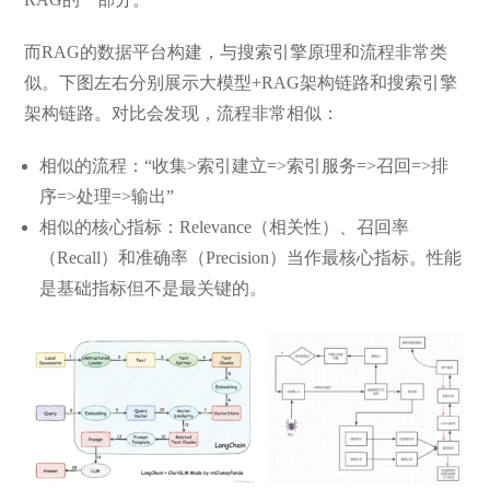
而RAG的数据平台构建，与搜索引擎原理和流程非常类
似。下图左右分别展示大模型+RAG架构链路和搜索引擎
架构链路。对比会发现，流程非常相似：
相似的流程：“收集>索引建立=>索引服务=>召回=>排
序=>处理=>输出”
相似的核心指标：Relevance（相关性）、召回率
（Recall）和准确率（Precision）当作最核心指标。性能
是基础指标但不是最关键的。