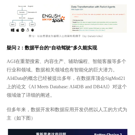
疑问 2：数据平台的“自动驾驶”多久能实现
AGI在重塑搜索、内容生产、辅助编程、智能客服等多个
行业和领域。数据相关领域也有智能化的巨大潜力。
AI4Data的概念已经被提出多年，在数据库顶会SigMod21
上的论文《AI Meets Database: AI4DB and DB4AI》对这个
领域做了详细的阐述。
但多年来，数据开发和数据应用开发仍然以人工的方式为
主（如下图）