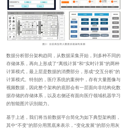
数据分析部分架构趋同，从数据采集开始，到多种不同的
存储体系，再向上形成了“离线计算”和“实时计算”的两种
计算模式，最上层是数据的消费部分，形成“交互分析”的
计算模式。特别的，医疗系统的案例中，存有大量图像与
视频数据，因此整个架构的底部会有一层面向非结构化数
据存储的存储体系，以及右侧还有面向医疗领域机器学习
的智能图片识别能力。
基于上述，我们将当前数据平台简化为如下典型架构图，
其中“不变”的部分用黑底来表示，“变化发展”的部分用灰