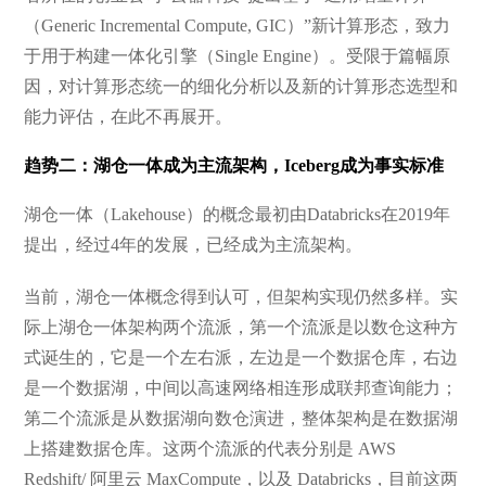
（Generic Incremental Compute, GIC）”新计算形态，致力
于用于构建一体化引擎（Single Engine）。受限于篇幅原
因，对计算形态统一的细化分析以及新的计算形态选型和
能力评估，在此不再展开。
趋势二：湖仓一体成为主流架构，Iceberg成为事实标准
湖仓一体（Lakehouse）的概念最初由Databricks在2019年
提出，经过4年的发展，已经成为主流架构。
当前，湖仓一体概念得到认可，但架构实现仍然多样。实
际上湖仓一体架构两个流派，第一个流派是以数仓这种方
式诞生的，它是一个左右派，左边是一个数据仓库，右边
是一个数据湖，中间以高速网络相连形成联邦查询能力；
第二个流派是从数据湖向数仓演进，整体架构是在数据湖
上搭建数据仓库。这两个流派的代表分别是 AWS
Redshift/ 阿里云 MaxCompute，以及 Databricks，目前这两