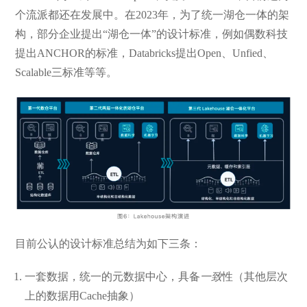
个流派都还在发展中。在2023年，为了统一湖仓一体的架
构，部分企业提出“湖仓一体”的设计标准，例如偶数科技
提出ANCHOR的标准，Databricks提出Open、Unfied、
Scalable三标准等等。
目前公认的设计标准总结为如下三条：
一套数据，统一的元数据中心，具备
一致
性（其他层次
上的数据用Cache抽象）