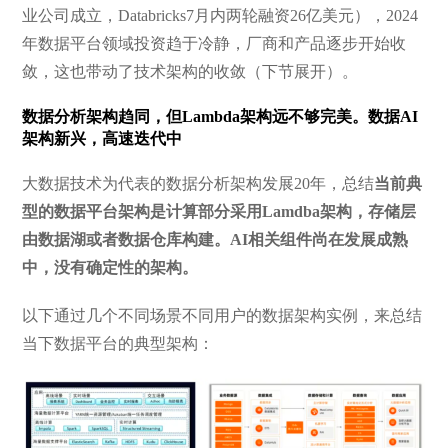
业公司成立，Databricks7月内两轮融资26亿美元），2024
年数据平台领域投资趋于冷静，厂商和产品逐步开始收
敛，这也带动了技术架构的收敛（下节展开）。
数据分析架构趋同，但Lambda架构远不够完美。数据AI
架构新兴，高速迭代中
大数据技术为代表的数据分析架构发展20年，总结
当前典
型的数据平台架构是计算部分采用Lamdba架构，存储层
由数据湖或者数据仓库构建。AI相关组件尚在发展成熟
中，没有确定性的架构。
以下通过几个不同场景不同用户的数据架构实例，来总结
当下数据平台的典型架构：