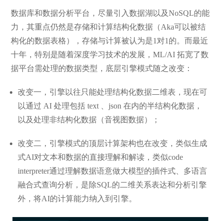
数据库和数据分析平台，尽量引入数据湖以及NoSQL的能
力，其重点仍然是存储和计算结构化数据（Aka可以被结
构化的数据表格），存储与计算被认为是1对1的。而最近
十年，特别是随着深度学习技术的发展，ML/AI 拓宽了数
据平台需处理的数据类型，底层引擎模式随之改变：
改变一，引擎以往只能处理结构化数据二维表，现在可
以通过 AI 处理包括 text 、json 在内的半结构化数据，
以及处理非结构化数据（音视图数据）；
改变二，引擎模式的顶层计算架构也在改变，类似生成
式AI对文本和数据的直接理解和解读，类似code
interpreter通过理解数据语意做大模型的插件式、多语言
融合式查询分析，是除SQL的二维关系表达和分析引擎
外，将AI的计算能力纳入到引擎。