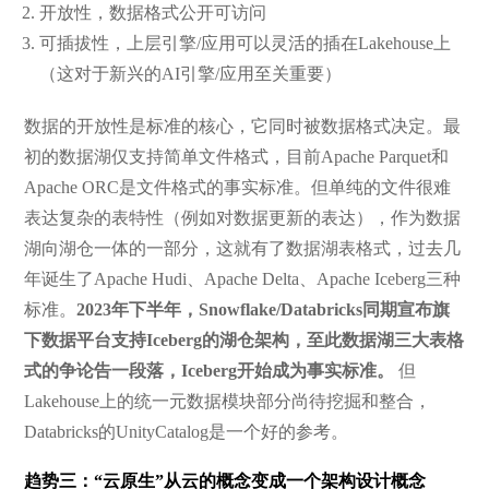
开放性，数据格式公开可访问
可插拔性，上层引擎/应用可以灵活的插在Lakehouse上
（这对于新兴的AI引擎/应用至关重要）
数据的开放性是标准的核心，它同时被数据格式决定。最
初的数据湖仅支持简单文件格式，目前Apache Parquet和
Apache ORC是文件格式的事实标准。但单纯的文件很难
表达复杂的表特性（例如对数据更新的表达），作为数据
湖向湖仓一体的一部分，这就有了数据湖表格式，过去几
年诞生了Apache Hudi、Apache Delta、Apache Iceberg三种
标准。
2023年下半年，Snowflake/Databricks同期宣布旗
下数据平台支持Iceberg的湖仓架构，至此数据湖三大表格
式的争论告一段落，Iceberg开始成为事实标准。
但
Lakehouse上的统一元数据模块部分尚待挖掘和整合，
Databricks的UnityCatalog是一个好的参考。
趋势三：“云原生”从云的概念变成一个架构设计概念