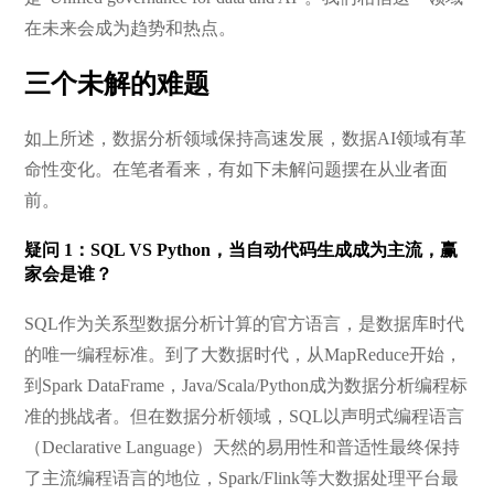
在未来会成为趋势和热点。
三个未解的难题
如上所述，数据分析领域保持高速发展，数据AI领域有革
命性变化。在笔者看来，有如下未解问题摆在从业者面
前。
疑问 1：SQL VS Python，当自动代码生成成为主流，赢
家会是谁？
SQL作为关系型数据分析计算的官方语言，是数据库时代
的唯一编程标准。到了大数据时代，从MapReduce开始，
到Spark DataFrame，Java/Scala/Python成为数据分析编程标
准的挑战者。但在数据分析领域，SQL以声明式编程语言
（Declarative Language）天然的易用性和普适性最终保持
了主流编程语言的地位，Spark/Flink等大数据处理平台最