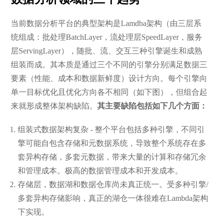
当前数据分析平台的典型架构是Lamdba架构（由三层系
统组成：批处理BatchLayer，流处理层SpeedLayer，服务
层ServingLayer），随批、流、交互三种引擎诞生和成熟
组装而成。其本质是通过三个不同的引擎分别满足数据三
要素（性能、成本和数据新鲜度）设计方向。每个引擎向
单一目标优化且优化方向各不相同（如下图），但组合起
来就形成整体架构缺陷。
其主要缺陷包括如下几个方面：
组装式数据架构复杂 - 整个平台包括多种引擎，不同引
擎可能自包含存储和元数据系统，导致整个系统存在多
套异构存储，多套元数据，带来大量的计算和存储冗余
和管理成本。极高的数据管理成本和开发成本。
存储层，数据湖和数据仓库尚未真正统一。受多种引擎/
多套异构存储影响，真正的湖仓一体很难在Lambda架构
下实现。