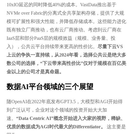
10xIO延迟的同时降低40%的成本。VastData推出基于
NVMe over Fabric的分离式全共享架构存储，提供了大规
模可扩展性和强大性能，并降低存储成本。这些能力进化
既有独立厂商推动，也有云厂商推动。考虑到云厂商在
IaaS层和部分PaaS层的规模效益（规模、业务量、投
入），公共云平台持续带来更高的性价比。
尽量下云VS
上云的争执一直持续，从2024年看，选择公共云是绝大多
数公司的选择，“下云带来高性价比”仅对于规模在百亿美
金以上的公司才是真命题。
数据AI平台领域的三个展望
随OpenAI在2022年底发布GPT3.5，大模型和AGI开始得
到广泛认可，企业对这个领域的投资开始大大加
速。
“Data Centric AI”概念开始进入大家的视野，稀缺、
优质的数据成为AGI时代最大的Differentiator。
这主要是