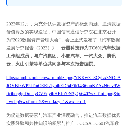
2023年12月，为充分认识数据资产的概念内涵、厘清数据
价值释放的实现途径，中国信息通信研究院在北京召开
为“2023数据资产管理大会”，会上正式发布了《汽车数据
发展研究报告（2023）》。
云器科技作为TC601汽车数据
工作组成员，与广汽集团、小鹏汽车、一汽大众、腾讯
云、火山引擎等单位共同参与本次报告编撰。
https://mmbiz.qpic.cn/sz_mmbiz_png/YKKw3T8CyLx3NOcA
JOVBIzWP5lTmCERL1yqibED54Fib143t6onKZAzN6ev9W
ficibcrghpDmiayCVEqyibHKhZ0N3yQ/640?wx_fmt=png&tp
=webp&wxfrom=5&wx_lazy=1&wx_co=1
为促进数据要素与汽车产业深度融合，推进汽车数据优秀
实践经验和共性知识的积累与推广，CCSA TC601汽车数