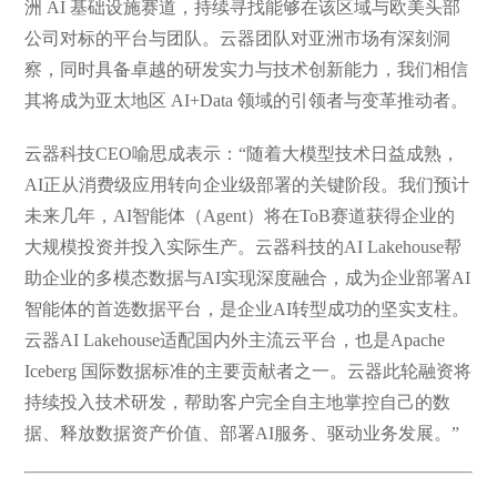
洲 AI 基础设施赛道，持续寻找能够在该区域与欧美头部
公司对标的平台与团队。云器团队对亚洲市场有深刻洞
察，同时具备卓越的研发实力与技术创新能力，我们相信
其将成为亚太地区 AI+Data 领域的引领者与变革推动者。
云器科技CEO喻思成表示：“随着大模型技术日益成熟，
AI正从消费级应用转向企业级部署的关键阶段。我们预计
未来几年，AI智能体（Agent）将在ToB赛道获得企业的
大规模投资并投入实际生产。云器科技的AI Lakehouse帮
助企业的多模态数据与AI实现深度融合，成为企业部署AI
智能体的首选数据平台，是企业AI转型成功的坚实支柱。
云器AI Lakehouse适配国内外主流云平台，也是Apache
Iceberg 国际数据标准的主要贡献者之一。云器此轮融资将
持续投入技术研发，帮助客户完全自主地掌控自己的数
据、释放数据资产价值、部署AI服务、驱动业务发展。”