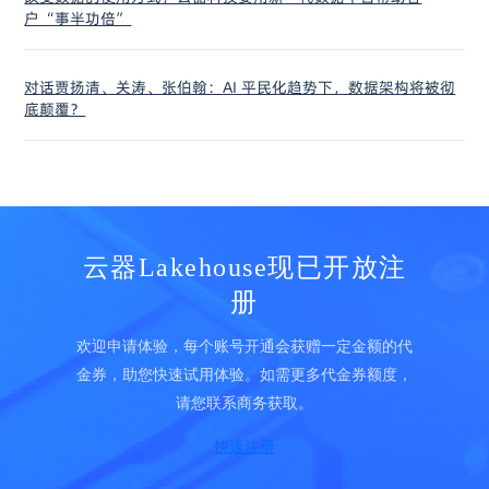
户“事半功倍”
对话贾扬清、关涛、张伯翰：AI 平民化趋势下，数据架构将被彻
底颠覆？
云器Lakehouse现已开放注
册
欢迎申请体验，每个账号开通会获赠一定金额的代
金券，助您快速试用体验。如需更多代金券额度，
请您联系商务获取。
快速注册