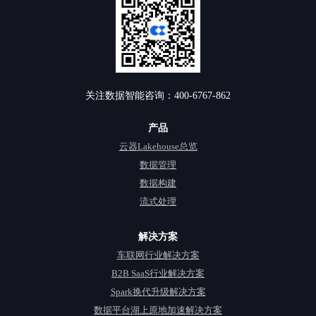
关注数据智能咨询：400-6767-862
产品
云器Lakehouse总览
数据管理
数据构建
流式处理
解决方案
车联网行业解决方案
B2B SaaS行业解决方案
Spark换代升级解决方案
数据平台湖上原地加速解决方案