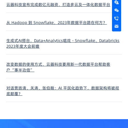
云器科技宣布完成数亿元融资，打造多云及一体化数据平台
从 Hadoop 到 Snowflake，2023年数据平台路在何方？
生成式AI搭台，Data+Analytics唱戏 - Snowflake、Databricks
2023年度大会前瞻
改变数据的使用方式，云器科技要用新一代数据平台帮助客
户“事半功倍”
对话贾扬清、关涛、张伯翰：AI 平民化趋势下，数据架构将被彻
底颠覆？