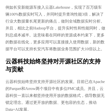
例如长安新能源车接入云器Lakehouse，实现了百万级车
辆100%数据实时写入，并同时提升查询性能3倍，解决了
行业大数据量长尾更新的痛点，做到全域数据实时分析。
并且，相比之前Hadoop平台，提升实时性和性能同时，做
到总成本减半。这意味着在同样的资源成本约束下，更多
的数据在线化，更多应用可以直接接入使用数据，新的数
据平台可以支持长安汽车将数据业务范围扩大10倍以上。
云器科技始终坚持对开源社区的支持
与贡献
云器科技始终坚持支持开源社区的发展。目前已在Apache
的Parquet和Arrow两个项目中有多位PMC成员。并且，云
器科技一直以来都坚持使用开放的数据格式，倡导数据无
锁定理念。通过更开放的数据、更包容的生态，推动
Data+AI发展。