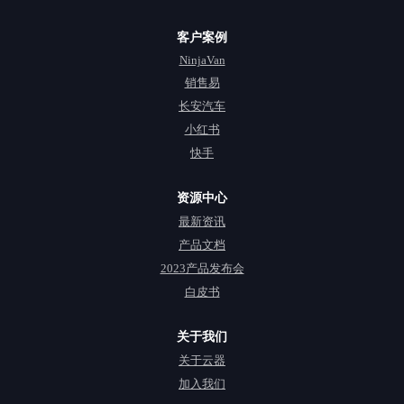
客户案例
NinjaVan
销售易
长安汽车
小红书
快手
资源中心
最新资讯
产品文档
2023产品发布会
白皮书
关于我们
关于云器
加入我们