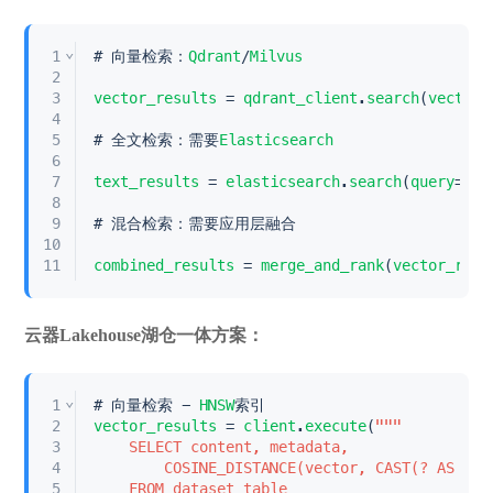
⌄
1
# 向量检索：
Qdrant
/
Milvus
2
3
vector_results
 = 
qdrant_client
.
search
(
vector
=
4
5
# 全文检索：需要
Elasticsearch
6
7
text_results
 = 
elasticsearch
.
search
(
query
=
tex
8
9
# 混合检索：需要应用层融合
10
11
combined_results
 = 
merge_and_rank
(
vector_resu
云器Lakehouse湖仓一体方案：
⌄
1
# 向量检索 - 
HNSW
索引
2
vector_results
 = 
client
.
execute
(
""
"    
3
	SELECT content, metadata,            
4
		COSINE_DISTANCE(vector, CAST(? AS VE
5
	FROM dataset_table     