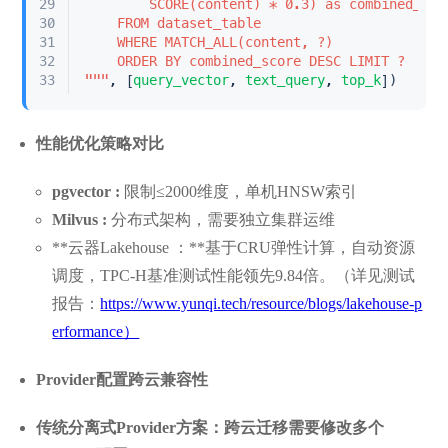
29
		SCORE(content) * 0.3) as combined_sco
30
	FROM dataset_table     
31
	WHERE MATCH_ALL(content, ?)    
32
	ORDER BY combined_score DESC LIMIT ?
33
"
""
, [
query_vector
, 
text_query
, 
top_k
])
性能优化策略对比
pgvector :
限制≤2000维度，单机HNSW索引
Milvus :
分布式架构，需要独立集群运维
**云器Lakehouse ：**基于CRU弹性计算，自动资源
调度，TPC-H基准测试性能领先9.84倍。（详见测试
报告：
https://www.yunqi.tech/resource/blogs/lakehouse-p
erformance）
Provider配置跨云兼容性
传统分离式Provider方案：跨云迁移需要修改多个