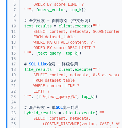
6
	ORDER BY score LIMIT ?
7
"
""
, [
query_vector
, 
top_k
])
8
9
# 全文检索 - 倒排索引 (中文分词)
10
text_results
 = 
client
.
execute
(
""
"    
11
	SELECT content, metadata, SCORE(content) 
12
	FROM dataset_table     
13
	WHERE MATCH_ALL(content, ?)    
14
	ORDER BY score DESC LIMIT ?
15
"
""
, [
text_query
, 
top_k
])
16
17
# 
SQL
Like
检索 - 降级备用
18
like_results
 = 
client
.
execute
(
""
"    
19
	SELECT content, metadata, 0.5 as score   
20
	FROM dataset_table     
21
	WHERE content LIKE ?    
22
	LIMIT ?
23
"
""
, [
f
"%{text_query}%"
, 
top_k
])
24
25
# 混合检索 - 单
SQL
统一处理
26
hybrid_results
 = 
client
.
execute
(
""
"    
27
	SELECT content, metadata,           
28
		(COSINE_DISTANCE(vector, CAST(? AS V