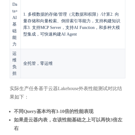
Da
ta+
1. 多模数据的存储/管理（元数据和权限）/计算2. 向
AI
量存储和向量检索、倒排索引等能力，支持构建知识
基
库3. 支持MCP Server，支持AI Function，和多种大模
础
型集成，可快速构建AI Agent
能
力
运
维
全托管，零运维
负
担
实际生产任务基于云器Lakehouse外表性能测试对比结
果如下：
不同Query基本均有3-10倍的性能表现
如果是云器内表，在该性能基础之上可以再快3倍左
右