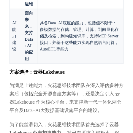
运维
面向
未
AI
具备Data+AI底座的能力，包括但不限于：
来，
能
多模数据的存储、管理、计算，到向量化存
支持
力
储及检索，到构建知识库，支持MCP Server
Data
建
接口，并基于这些能力实现自然语言问答，
+AI
设
AutoETL等能力
的应
用
方案选择：云器Lakehouse
为满足上述能力，火花思维技术团队在深入评估多种方
案后（包括完全开源自建方案等），还是决定引入 云
器Lakehouse 作为核心平台，来支撑新一代一体化湖仓
平台及Data+AI大数据基础设施平台的建设。
为了能丝滑切入，火花思维技术团队首先选择了
云器
Lakehouse 外表加速能力
，对已有系统入侵极小，保