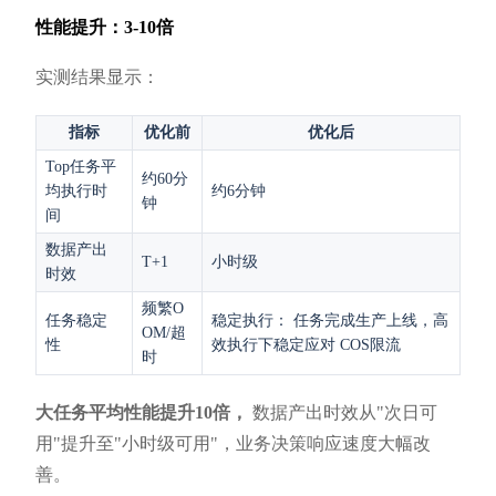
性能提升：3-10倍
实测结果显示：
指标
优化前
优化后
Top任务平
约60分
均执行时
约6分钟
钟
间
数据产出
T+1
小时级
时效
频繁O
任务稳定
稳定执行： 任务完成生产上线，高
OM/超
性
效执行下稳定应对 COS限流
时
大任务平均性能提升10倍，
数据产出时效从"次日可
用"提升至"小时级可用"，业务决策响应速度大幅改
善。