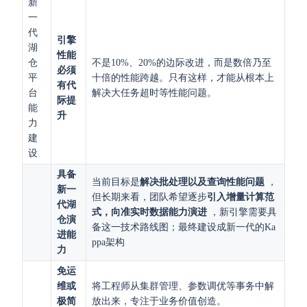
新
一
代
引擎
湖
性能
仓
不是10%、20%的边际改进，而是数倍乃至
必须
平
十倍的性能跨越。只有这样，才能从根本上
有代
台
解决大任务超时等性能问题。
际提
能
升
力
建
设
具备
当前目标是
解决批处理以及查询性能问题
，
新一
但长期来看，团队希望逐步
引入增量计算范
代湖
式，向准实时数据能力演进
，新引擎需要具
仓演
备这一技术路线图；最终建设成新一代的Ka
进能
ppa架构
力
免运
维或
将工程师从集群管理、参数调优等事务中解
极简
放出来，专注于业务价值创造。