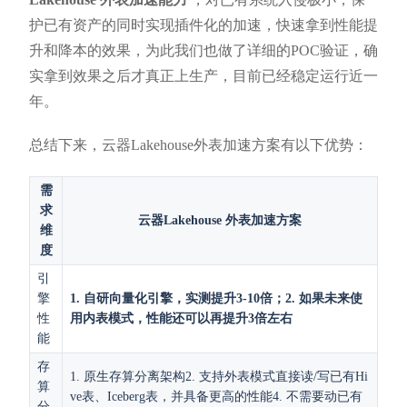
护已有资产的同时实现插件化的加速，快速拿到性能提
升和降本的效果，为此我们也做了详细的POC验证，确
实拿到效果之后才真正上生产，目前已经稳定运行近一
年。
总结下来，云器Lakehouse外表加速方案有以下优势：
需
求
云器Lakehouse 外表加速方案
维
度
引
擎
1. 自研向量化引擎，实测提升3-10倍；2. 如果未来使
性
用内表模式，性能还可以再提升3倍左右
能
存
1. 原生存算分离架构2. 支持外表模式直接读/写已有Hi
算
ve表、Iceberg表，并具备更高的性能4. 不需要动已有
分