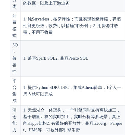
的数据，以及上下游业务
离
计
1. 纯Serverless，按需弹性；而且实现秒级弹缩，弹缩
费
性能更极致，收费可以精确到1分钟；2. 用资源才收
模
费，不用不收费
式
SQ
L
兼
1. 兼容Spark SQL2. 兼容Presto SQL
容
性
平
台
1. 提供Python SDK/JDBC，集成Athena简单，1个人一
集
周内就可以完成
成
湖
1. 天然湖仓一体架构，一个引擎同时支持离线加工，
仓
基于增量计算的实时加工，实时分析等多场景，真正
能
的Kappa架构2. 有很好的开放性，兼容Iceberg、Parque
力
t、HMS等，可被外部引擎消费