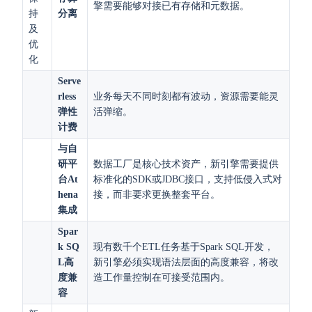
擎需要能够对接已有存储和元数据。
持
分离
及
优
化
Serve
rless
业务每天不同时刻都有波动，资源需要能灵
弹性
活弹缩。
计费
与自
研平
数据工厂是核心技术资产，新引擎需要提供
台At
标准化的SDK或JDBC接口，支持低侵入式对
hena
接，而非要求更换整套平台。
集成
Spar
k SQ
现有数千个ETL任务基于Spark SQL开发，
L高
新引擎必须实现语法层面的高度兼容，将改
度兼
造工作量控制在可接受范围内。
容